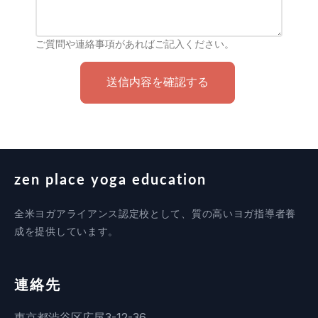
ご質問や連絡事項があればご記入ください。
送信内容を確認する
zen place yoga education
全米ヨガアライアンス認定校として、質の高いヨガ指導者養
成を提供しています。
連絡先
東京都渋谷区広尾3-12-36