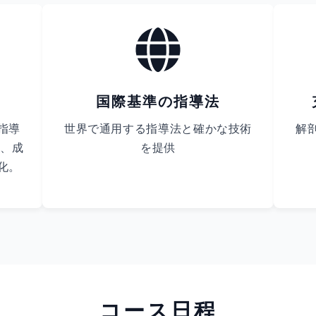
国際基準の指導法
指導
世界で通用する指導法と確かな技術
解
た、成
を提供
化。
コース日程