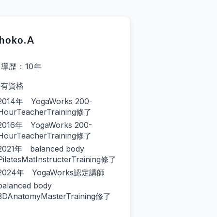
hoko.A
導歴：10年
保有資格
2014年 YogaWorks 200-
HourTeacherTraining修了
2016年 YogaWorks 200-
HourTeacherTraining修了
2021年 balanced body
PilatesMatInstructerTraining修了
2024年 YogaWorks認定講師
balanced body
3DAnatomyMasterTraining修了