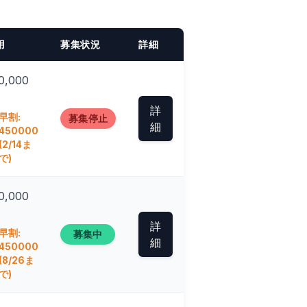
用
募集状況
詳細
0,000
詳
早割:
募集停止
細
450000
(2/14ま
で)
0,000
詳
早割:
募集中
細
450000
(8/26ま
で)