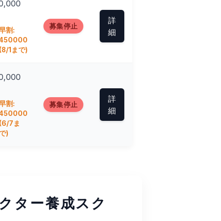
0,000
詳
募集停止
早割:
細
450000
(8/1まで)
0,000
詳
早割:
募集停止
細
450000
(6/7ま
で)
クター養成スク